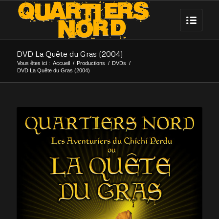
DVD La Quête du Gras (2004)
Vous êtes ici :
Accueil
/
Productions
/
DVDs
/
DVD La Quête du Gras (2004)