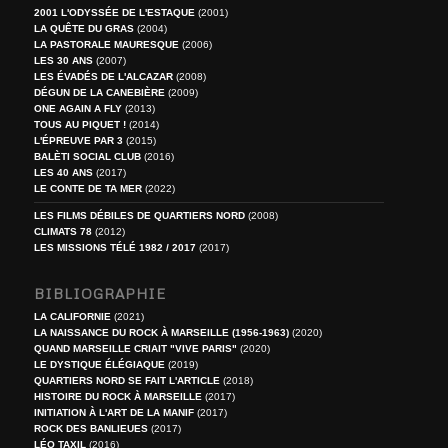
2001 L'ODYSSÉE DE L'ESTAQUE
(2001)
LA QUÊTE DU GRAS
(2004)
LA PASTORALE MAURESQUE
(2006)
LES 30 ANS
(2007)
LES ÉVADÉS DE L'ALCAZAR
(2008)
DÉGUN DE LA CANEBIÈRE
(2009)
ONE AGAIN A FLY
(2013)
TOUS AU PIQUET !
(2014)
L'ÉPREUVE PAR 3
(2015)
BALÈTI SOCIAL CLUB
(2016)
LES 40 ANS
(2017)
LE CONTE DE TA MER
(2022)
LES FILMS DÉBILES DE QUARTIERS NORD
(2008)
CLIMATS 78
(2012)
LES MISSIONS TÉLÉ 1982 / 2017
(2017)
BIBLIOGRAPHIE
LA CALIFORNIE
(2021)
LA NAISSANCE DU ROCK À MARSEILLE (1956-1963)
(2020)
QUAND MARSEILLE CRIAIT "VIVE PARIS"
(2020)
LE DYSTIQUE ÉLÉGIAQUE
(2019)
QUARTIERS NORD SE FAIT L'ARTICLE
(2018)
HISTOIRE DU ROCK À MARSEILLE
(2017)
INITIATION À L'ART DE LA MANIF
(2017)
ROCK DES BANLIEUES
(2017)
LÉO TAXIL
(2016)