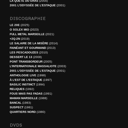
LA QUÊTE DU GRAS
(2004)
2001 L'ODYSSÉE DE L'ESTAQUE
(2001)
DISCOGRAPHIE
LE 20E
(2025)
O SOLEX MIO
(2023)
FULL METAL MARSEILLE
(2021)
+2Q-2N
(2019)
LE SALAIRE DE LA MISÈRE
(2014)
FAINÉANT ET GOURMAND
(2013)
LES PESCADOUZES
(2010)
DESSERT LE 13
(2008)
PONT TRANSBORDEUR
(2005)
L'INTERNATIONALE MASSALIOTE
(2003)
2001 L'ODYSSÉE DE L'ESTAQUE
(2001)
ANTHOLOGIE LIVE
(1998)
À L'EST DE L'ESTAQUE
(1997)
BASILIC INSTINCT
(1994)
RELIQUES
(1992)
FOUS MAIS PAS FADAS
(1991)
MAMAN MARSEILLE
(1988)
BANCAL
(1983)
SUSPECT
(1981)
QUARTIERS NORD
(1980)
DVDS