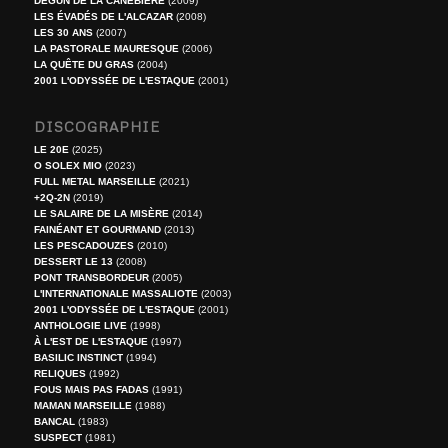
DÉGUN DE LA CANEBIÈRE
(2009)
LES ÉVADÉS DE L'ALCAZAR
(2008)
LES 30 ANS
(2007)
LA PASTORALE MAURESQUE
(2006)
LA QUÊTE DU GRAS
(2004)
2001 L'ODYSSÉE DE L'ESTAQUE
(2001)
DISCOGRAPHIE
LE 20E
(2025)
O SOLEX MIO
(2023)
FULL METAL MARSEILLE
(2021)
+2Q-2N
(2019)
LE SALAIRE DE LA MISÈRE
(2014)
FAINÉANT ET GOURMAND
(2013)
LES PESCADOUZES
(2010)
DESSERT LE 13
(2008)
PONT TRANSBORDEUR
(2005)
L'INTERNATIONALE MASSALIOTE
(2003)
2001 L'ODYSSÉE DE L'ESTAQUE
(2001)
ANTHOLOGIE LIVE
(1998)
À L'EST DE L'ESTAQUE
(1997)
BASILIC INSTINCT
(1994)
RELIQUES
(1992)
FOUS MAIS PAS FADAS
(1991)
MAMAN MARSEILLE
(1988)
BANCAL
(1983)
SUSPECT
(1981)