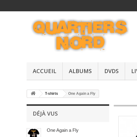
ACCUEIL
ALBUMS
DVDS
L
T-shirts
One Again a Fly
DÉJÀ VUS
One Again a Fly