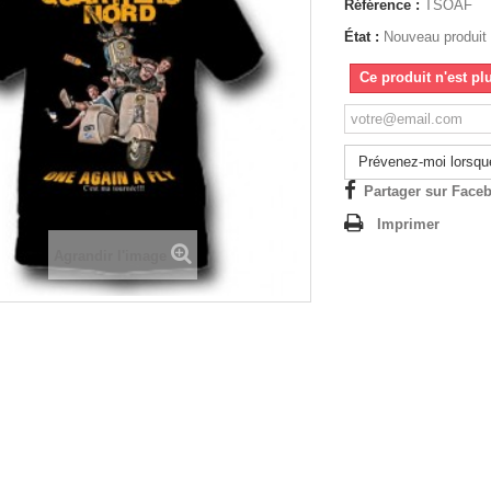
Référence :
TSOAF
État :
Nouveau produit
Ce produit n'est pl
Prévenez-moi lorsque
Partager sur Faceb
Imprimer
Agrandir l'image