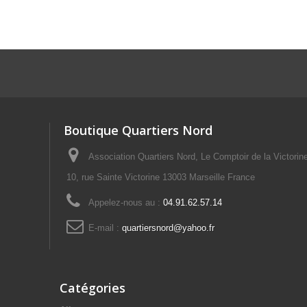
Boutique Quartiers Nord
Association Quartiers Nord, Le Comptoir de la Victorin
10, rue Sainte Victorine 13003 Marseille France
Appelez-nous au :
04.91.62.57.14
E-mail :
quartiersnord@yahoo.fr
Catégories