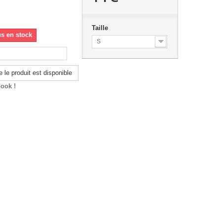
Taille
us en stock
S
 le produit est disponible
ook !