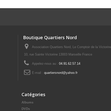
Boutique Quartiers Nord
Association Quartiers Nord, Le Comptoir de la Victorin
10, rue Sainte Victorine 13003 Marseille France
Appelez-nous au :
04.91.62.57.14
E-mail :
quartiersnord@yahoo.fr
Catégories
Albums
DVDs