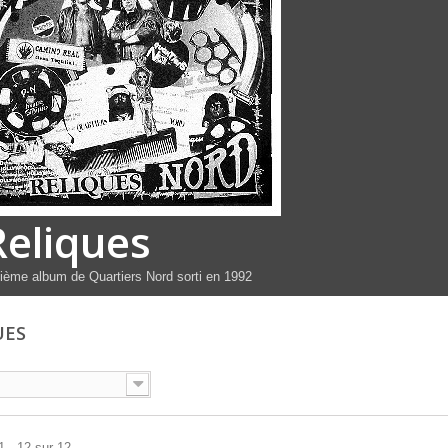
Reliques
ième album de Quartiers Nord sorti en 1992
UES
1 - 12 sur 12.