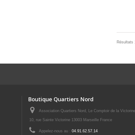
Résultats 
Boutique Quartiers Nord
Association Quartiers Nord, Le Comptoir de la Victorin
10, rue Sainte Victorine 13003 Marseille France
Appelez-nous au :
04.91.62.57.14