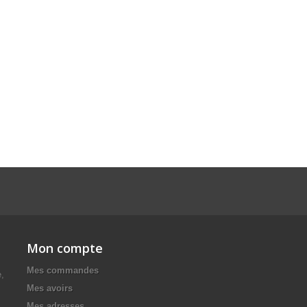
Mon compte
Mes commandes
e,
Mes avoirs
Mes adresses