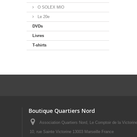
O SOLEX MIO
Le 20e
DVDs
Livres
T-shirts
Boutique Quartiers Nord
Association Quartiers Nord, Le Comptoir de la Victorin
10, rue Sainte Victorine 13003 Marseille France