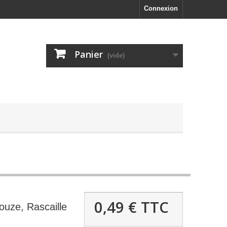
Connexion
Panier
(vide)
0,49 €
TTC
uze, Rascaille