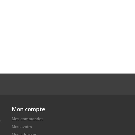
Mon compte
Mes commandes
e,
Mes avoirs
Mes adresses